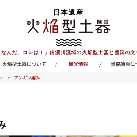
日本遺産
「なんだ、コレは！」信濃川流域の火焔型土器と雪国の文
火焔型土器について
観光情報
当協議会に
Kaen-gata Doki
Sightseeing
About 
アンギン編み
ト
み