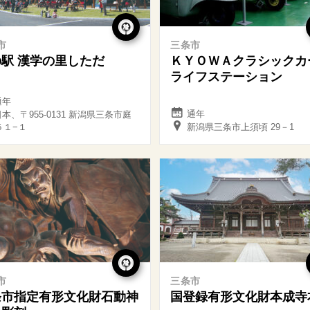
市
三条市
駅 漢学の里しただ
ＫＹＯＷＡクラシックカ
ライフステーション
通年
通年
本、〒955-0131 新潟県三条市庭
５１−１
新潟県三条市上須頃 29－1
市
三条市
条市指定有形文化財石動神
国登録有形文化財本成寺