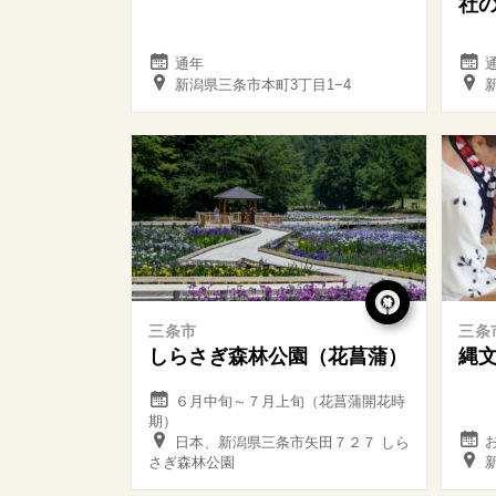
社
通年
新潟県三条市本町3丁目1−4
三条市
三条
しらさぎ森林公園（花菖蒲）
縄
６月中旬～７月上旬（花菖蒲開花時
期）
日本、新潟県三条市矢田７２７ しら
さぎ森林公園