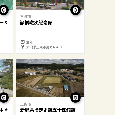
三条市
ー＆
諸橋轍次記念館
通年
新潟県三条市庭月434−1
三条市
本堂
新潟県指定史跡五十嵐館跡