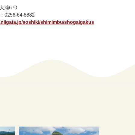
大浦670
0256-64-8882
o.niigata.jp/soshiki/shimimbu/shogaigakus