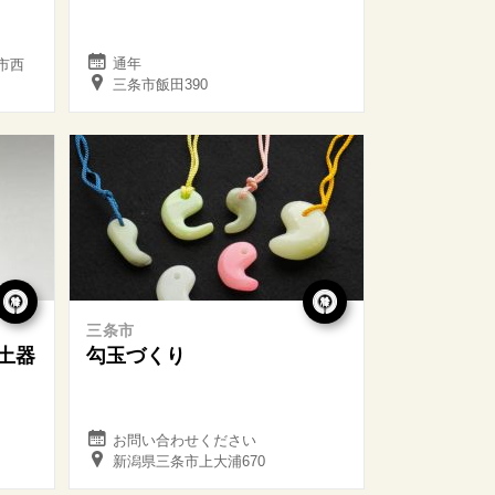
通年
条市西
三条市飯田390
三条市
土器
勾玉づくり
お問い合わせください
新潟県三条市上大浦670