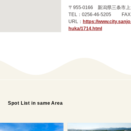
〒955-0166 新潟県三条市上
TEL：0256-46-5205 FAX：
URL：
https://www.city.sanj
huka/1714.html
ト
Spot List in same Area