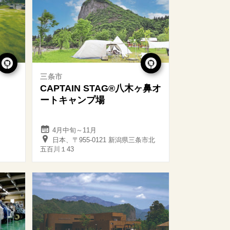
三条市
CAPTAIN STAG®八木ヶ鼻オ
ートキャンプ場
4月中旬～11月
日本、〒955-0121 新潟県三条市北
五百川１43