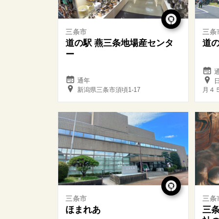
三条市
三条
道の駅 燕三条地場産センタ
道の
ー
通年
日
新潟県三条市須頃1-17
月４
三条市
三条
ほまれあ
三