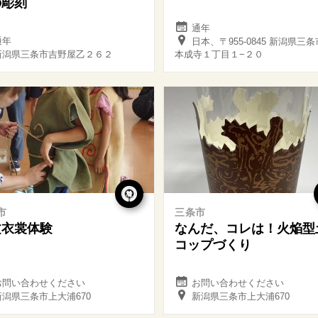
の彫刻
通年
通年
日本、〒955-0845 新潟県三
新潟県三条市吉野屋乙２６２
本成寺１丁目１−２０
市
三条市
文衣裳体験
なんだ、コレは！火焔型
コップづくり
お問い合わせください
お問い合わせください
新潟県三条市上大浦670
新潟県三条市上大浦670