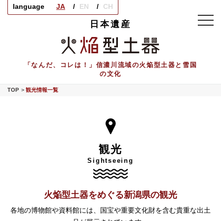
language
JA
EN
CH
toggl
日本遺産
navig
「なんだ、コレは！」信濃川流域の火焔型土器と雪国
の文化
TOP
観光情報一覧
観光
Sightseeing
火焔型土器をめぐる新潟県の観光
各地の博物館や資料館には、国宝や重要文化財を含む貴重な出土