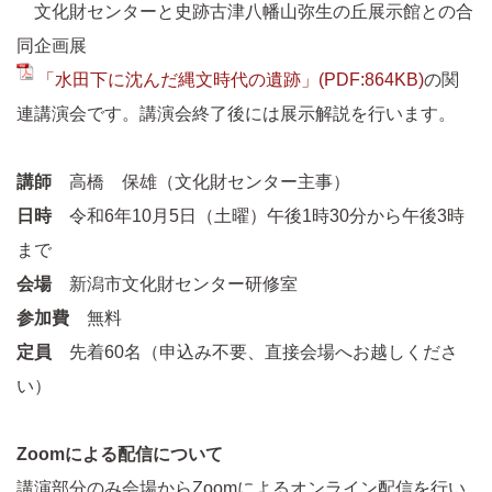
文化財センターと史跡古津八幡山弥生の丘展示館との合
同企画展
「水田下に沈んだ縄文時代の遺跡」(PDF:864KB)
の関
連講演会です。講演会終了後には展示解説を行います。
講師
高橋 保雄（文化財センター主事）
日時
令和6年10月5日（土曜）午後1時30分から午後3時
まで
会場
新潟市文化財センター研修室
参加費
無料
定員
先着60名（申込み不要、直接会場へお越しくださ
い）
Zoomによる配信について
講演部分のみ会場からZoomによるオンライン配信を行い