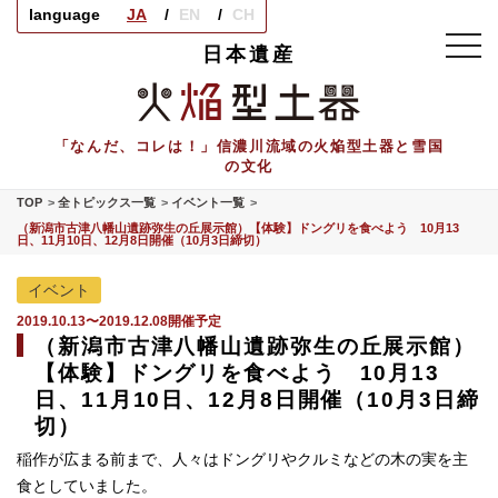
language
JA
EN
CH
toggl
日本遺産
navig
「なんだ、コレは！」信濃川流域の火焔型土器と雪国
の文化
TOP
全トピックス一覧
イベント一覧
（新潟市古津八幡山遺跡弥生の丘展示館）【体験】ドングリを食べよう 10月13
日、11月10日、12月8日開催（10月3日締切）
イベント
2019.10.13〜2019.12.08開催予定
（新潟市古津八幡山遺跡弥生の丘展示館）
【体験】ドングリを食べよう 10月13
日、11月10日、12月8日開催（10月3日締
切）
稲作が広まる前まで、人々はドングリやクルミなどの木の実を主
食としていました。