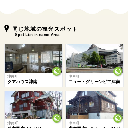
同じ地域の観光スポット
Spot List in same Area
津南町
津南町
クアハウス津南
ニュー・グリーンピア津南
津南町
津南町