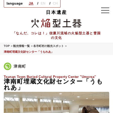
language
JA
EN
CH
toggl
日本遺産
navig
「なんだ、コレは！」信濃川流域の火焔型土器と雪国
の文化
TOP
観光情報一覧
各市町村の観光スポット
津南町埋蔵文化財センター「うもれあ」
津南町
Tsunan Town Buried Cultural Property Center "Umorea"
津南町埋蔵文化財センター「うも
れあ」