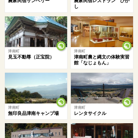
農家民宿サンベリー
農家民宿レストラン ひが
し
津南町
津南町
見玉不動尊（正宝院）
津南町農と縄文の体験実習
館「なじょもん」
津南町
津南町
無印良品津南キャンプ場
レンタサイクル