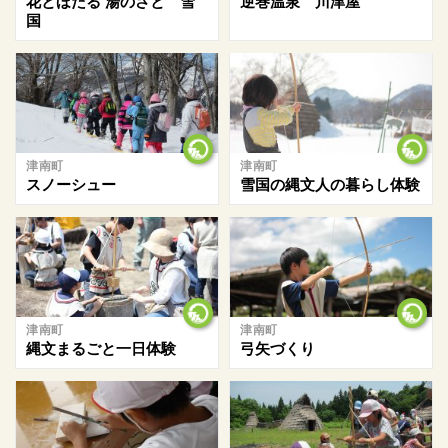
花とほたる 湯のさと 雪
逆巻温泉 川津屋
国
津南町
津南町
スノーシュー
雪国の縄文人の暮らし体験
津南町
津南町
縄文まるごと一日体験
弓矢づくり