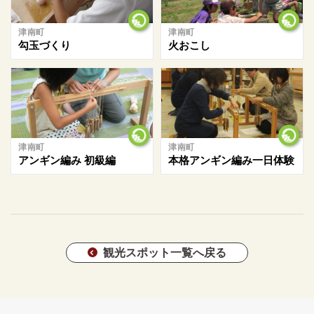
津南町
津南町
勾玉づくり
火おこし
津南町
津南町
アンギン編み 初級編
本格アンギン編み一日体験
観光スポット一覧へ戻る