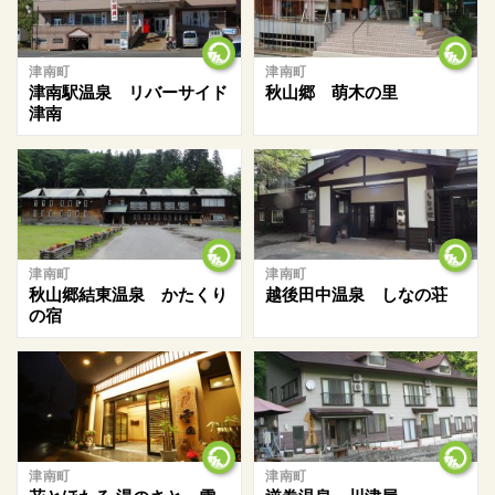
津南町
津南町
津南駅温泉 リバーサイド
秋山郷 萌木の里
津南
津南町
津南町
秋山郷結東温泉 かたくり
越後田中温泉 しなの荘
の宿
津南町
津南町