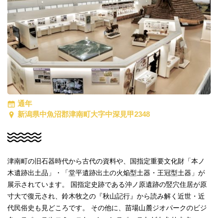
通年
新潟県中魚沼郡津南町大字中深見甲2348
津南町の旧石器時代から古代の資料や、国指定重要文化財「本ノ
木遺跡出土品」・「堂平遺跡出土の火焔型土器・王冠型土器」が
展示されています。
国指定史跡である沖ノ原遺跡の竪穴住居が原
寸大で復元され、鈴木牧之の『秋山記行』から読み解く近世・近
代民俗史も見どころです。
その他に、苗場山麓ジオパークのビジ